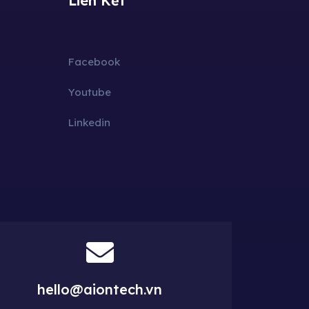
Liên Kết
Facebook
Youtube
Linkedin
hello@aiontech.vn