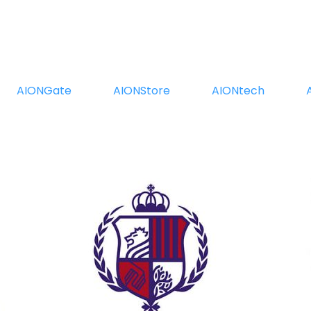
Trang Chủ
Giới Thiệu
Dự Án
AIONGate
AIONStore
AIONtech