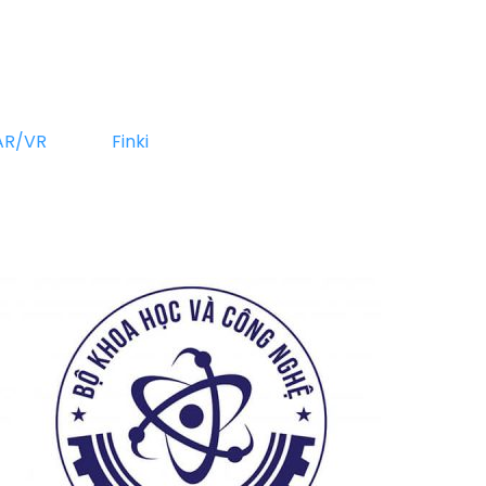
Giải Pháp
Tin Tức
Liên Hệ
AR/VR
Finki